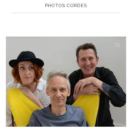
PHOTOS CORDES
PREVIOUS
NE
29