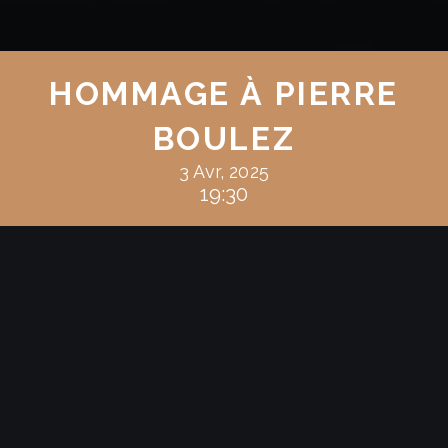
HOMMAGE À PIERRE
BOULEZ
3 Avr, 2025
19:30
Philippe Manoury
Ultima
clarinette, violoncelle et piano
Philippe Hurel
…à mesure
flûte, clarinette, percussion, piano, violon et
violoncelle