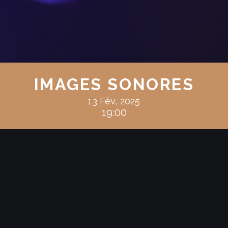
IMAGES SONORES
13 Fév, 2025
19:00
Masahiro Aogaki
Télomes – Branches II
CRÉATION MONDIALE
cor anglais, alto et piano *
Masahiro Aogaki