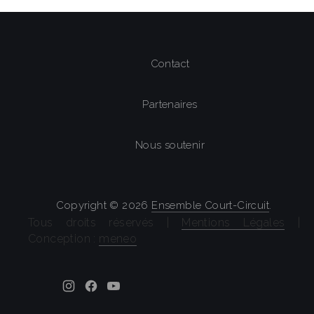
Contact
Partenaires
Nous soutenir
Copyright © 2026
Ensemble Court-Circuit
.
Tous droits réservés |
Mentions Légales
|
Conception :
meneo
Theme by
FORQY
New Window
New Window
New Window