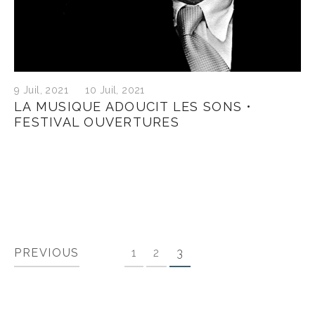
PREVIOUS
NE
—
9 Juil, 2021
10 Juil, 2021
LA MUSIQUE ADOUCIT LES SONS •
FESTIVAL OUVERTURES
PREVIOUS
1
2
3