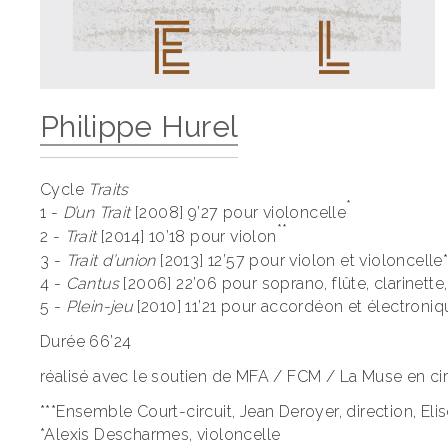
Philippe Hurel
Cycle
Traits
*
1 -
D’un Trait
[2008] 9’27 pour violoncelle
**
2 -
Trait
[2014] 10’18 pour violon
3 -
Trait d’union
[2013] 12’57 pour violon et violoncelle**
4 -
Cantus
[2006] 22’06 pour soprano, flûte, clarinette,
5 -
Plein-jeu
[2010] 11’21 pour accordéon et électroniqu
Durée 66’24
réalisé avec le soutien de MFA / FCM / La Muse en cir
***Ensemble Court-circuit, Jean Deroyer, direction, El
*Alexis Descharmes, violoncelle