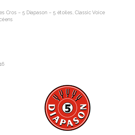
les Cros – 5 Diapason –
5 étoiles, Classic Voice
ycéens
16