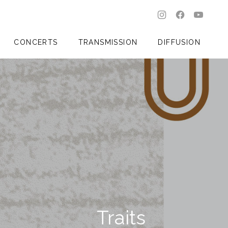
New Window
New Windo
New W
CLO
CONCERTS
TRANSMISSION
DIFFUSION
Traits