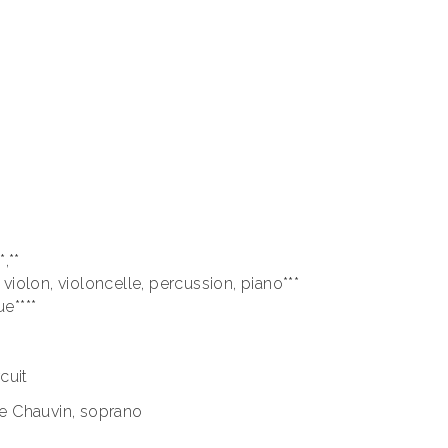
,**
 violon, violoncelle, percussion, piano***
e****
cuit
ise Chauvin, soprano