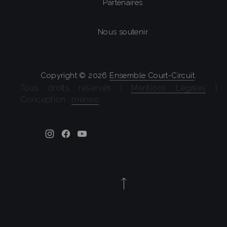
Partenaires
Nous soutenir
Copyright © 2026
Ensemble Court-Circuit
.
Tous droits réservés |
Mentions Légales
|
Conception :
meneo
Theme by
FORQY
New Window
New Window
New Window
Back to Top