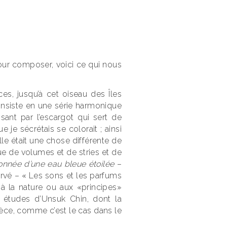
ur composer, voici ce qui nous
es, jusqu’à cet oiseau des Îles
consiste en une série harmonique
sant par l’escargot qui sert de
 je sécrétais se colorait ; ainsi
ille était une chose différente de
ue de volumes et de stries et de
ronnée d’une eau bleue étoilée
–
rvé – « Les sons et les parfums
 à la nature ou aux «principes»
 études d’Unsuk Chin, dont la
pièce, comme c’est le cas dans le