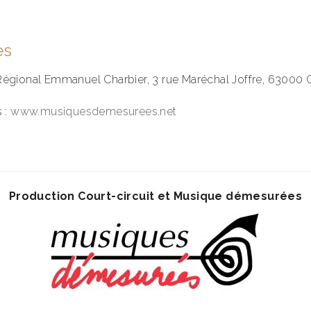
es
égional Emmanuel Charbier, 3 rue Maréchal Joffre, 63000 
 :
www.musiquesdemesurees.net
Production Court-circuit et Musique démesurées