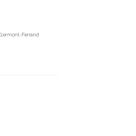
NE
Clermont-Ferrand