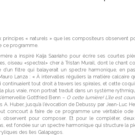
principes « naturels » que les compositeurs observent po
de ce programme.
mère a inspiré Kaija Saariaho pour écrire ses courtes pièc
es, oiseau «spectral» cher à Tristan Murail, dont le chant 
e d’un filtre qui balayerait un spectre harmonique, en pas
auro Lanza : « À intervalles réguliers la matière calcaire que
 continuaient tout droit à travers les spirales, et cette coqu
 la plus vraie, mon portrait traduit dans un système rythmiq
s’émerveille Gottfried Benn –
O cette lumière! L’île est cou
 A. Huber, jusqu’à l’évocation de Debussy par Jean-Luc He
 tout concourt à faire de ce programme une véritable ode
s observent pour composer. Et pour le compléter, deux
 pas, est fondée sur un spectre harmonique qui structure la 
ryliques des Iles Galapagos.