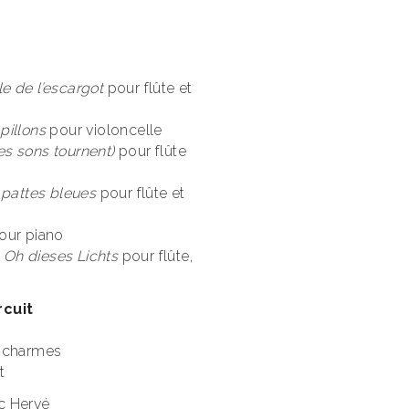
le de l’escargot
pour flûte et
pillons
pour violoncelle
es sons tournent)
pour flûte
 pattes bleues
pour flûte et
our piano
Oh dieses Lichts
pour flûte,
rcuit
scharmes
t
c Hervé