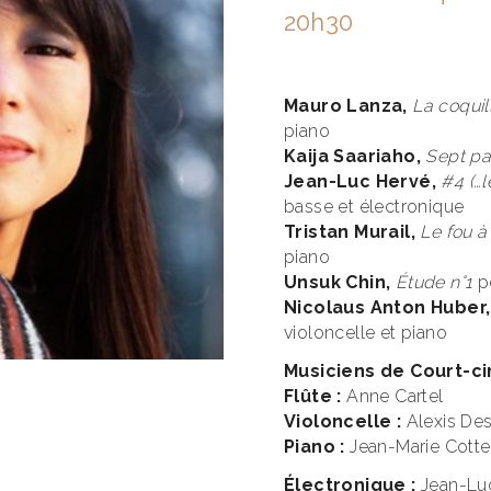
20h30
Mauro Lanza,
La coquil
piano
Kaija Saariaho,
Sept pa
Jean-Luc Hervé,
#4 (…l
basse et électronique
Tristan Murail,
Le fou à
piano
Unsuk Chin,
Étude n°1
p
Nicolaus Anton Huber,
violoncelle et piano
Musiciens de Court-ci
Flûte :
Anne Cartel
Violoncelle :
Alexis De
Piano :
Jean-Marie Cotte
Électronique :
Jean-Lu