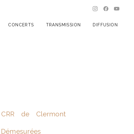
New Window
New Windo
New W
CLO
CONCERTS
TRANSMISSION
DIFFUSION
 CRR de Clermont
s Démesurées