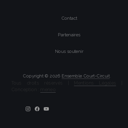
Contact
Partenaires
Nous soutenir
Copyright © 2026
Ensemble Court-Circuit
.
Tous droits réservés |
Mentions Légales
|
Conception :
meneo
Theme by
FORQY
New Window
New Window
New Window