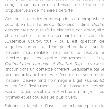
conçu pour maintenir la tension de l’écoute et
propulser l’élan de manière sidérante.
C’est aussi l’une des préoccupations du compositeur
colombien
Luis Fernando Rizo-Salom
dans
Quatre
pantomimes pour six
(flûte, clarinette, cor, violon, alto
et violoncelle) – crée ce soir par les musiciens de
l’
Ensemble Court-Circuit
– où il est question de
« gestes sonores », d’énergie et de travail sur la
matière instrumentale mais sans le recours à
l’électronique. Les quatre mouvements –
Lux,
Confrontation, Lamento et Beatbox Rap
– évoluent
chacun dans un contexte différent. Séduisante par le
soin accordé aux textures et l’énergie qui sourd de la
matière, l’oeuvre rend hommage à Ligeti (
Lamento
)
ou confie à l’instrument – la flûte basse de Jérémie
Fèvre – le jeu vocal de la Beatbox qui fait jaillir les
rythmes et les couleurs les plus divers.
Saluons le talent et l’investissement exemplaire de