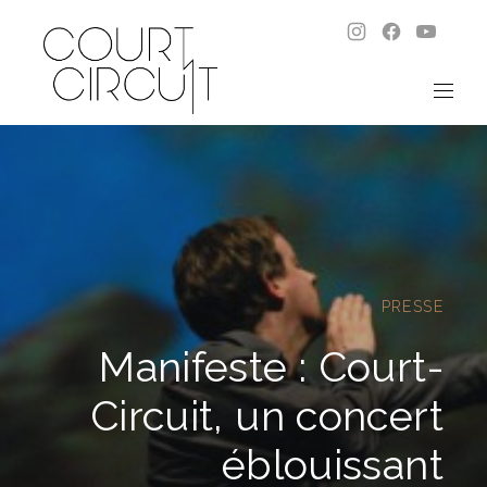
New Window
New Wind
New W
CLO
NAVI
PRESSE
Manifeste : Court-
Circuit, un concert
éblouissant