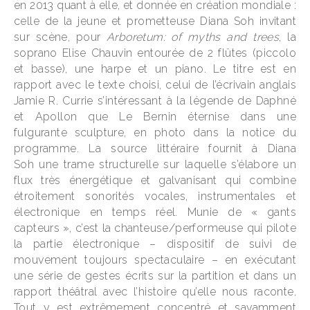
en 2013 quant à elle, et donnée en création mondiale :
celle de la jeune et prometteuse
Diana Soh
invitant
sur scène, pour
Arboretum: of myths and trees
, la
soprano Elise Chauvin entourée de 2 flûtes (piccolo
et basse), une harpe et un piano. Le titre est en
rapport avec le texte choisi, celui de l’écrivain anglais
Jamie R. Currie s’intéressant à la légende de Daphné
et Apollon que Le Bernin éternise dans une
fulgurante sculpture, en photo dans la notice du
PREVIOUS
NE
programme. La source littéraire fournit à
Diana
Soh
une trame structurelle sur laquelle s’élabore un
flux très énergétique et galvanisant qui combine
étroitement sonorités vocales, instrumentales et
électronique en temps réel. Munie de « gants
capteurs », c’est la chanteuse/performeuse qui pilote
la partie électronique – dispositif de suivi de
mouvement toujours spectaculaire – en exécutant
une série de gestes écrits sur la partition et dans un
rapport théâtral avec l’histoire qu’elle nous raconte.
Tout y est extrêmement concentré et savamment