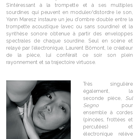
S’intéressant à la trompette et à ses multiples
sourdines qui peuvent en moduler/distordre le son,
Yann Maresz instaure un jeu d’ombre double entre la
trompette acoustique (avec ou sans sourdine) et la
synthèse sonore obtenue à partir des enveloppes
spectrales de chaque sourdine. Seul en scène et
relayé par l’électronique, Laurent Bômont, le créateur
de la pièce, lui conférait ce soir son plein
rayonnement et sa trajectoire virtuose.
Très singulière
également, la
seconde pièce,
Sul
Segno
pour
ensemble à cordes
(pincées, frottées et
percutées) et
électronique relève