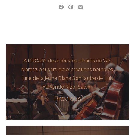
Share on Facebook
Share on Pinterest
Share by Email
A l’IRCAM, deux œuvres-phares de Yan
Maresz ont serti deux créations notables,
l’une de la jeune Diana Soh l’autre de Luis
Fernando Rizo-Salom
Previous