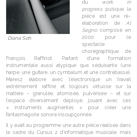
du
work in
progress
puisque la
pièce est une ré-
élaboration de
Al
Segno
composé en
2000 pour le
Diana Soh
spectacle
chorégraphique de
François Raffinot. Partant d’une formation
instrumentale aussi atypique que séduisante (une
harpe, une guitare, un cymbalum et une contrebasse),
Maresz élabore avec l’électronique un travail
extrêmement raffiné et toujours virtuose sur la
matière – granulée, atomisée, pulvérisée – et sur
l’espace diversement déployé, jouant avec ces
« instruments augmentés » pour créer une
fantasmagorie sonore insoupçonnée.
Il y avait au programme une autre pièce réalisée dans
le cadre du Cursus 2 d’informatique musicale, mais