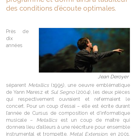
des conditions d’écoute optimales.
Près de
dix
années
Jean Deroyer
séparent
Metallics
(1995), une oeuvre emblématique
de Yann Maresz et
Sul Segno
(2004), les deux pièces
qui respectivement ouvraient et refermaient le
concert. Pour un coup d’essai – elle est écrite durant
l’année de Cursus de composition et d’informatique
musicale –
Metallics
est un coup de maître qui
donnera lieu d’ailleurs à une réécriture pour ensemble
instrumental et trompette,
Metal Extension
, en 2001.