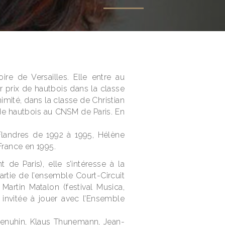
e de Versailles. Elle entre au
 prix de hautbois dans la classe
mité, dans la classe de Christian
de hautbois au CNSM de Paris. En
Flandres de 1992 à 1995, Hélène
France en 1995.
de Paris), elle s’intéresse à la
rtie de l’ensemble Court-Circuit
artin Matalon (festival Musica,
 invitée à jouer avec l’Ensemble
Menuhin, Klaus Thunemann, Jean-