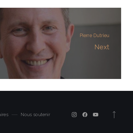
Pierre Dutrieu
Next
ires
Nous soutenir
Back to 
New Window
New Window
New Window