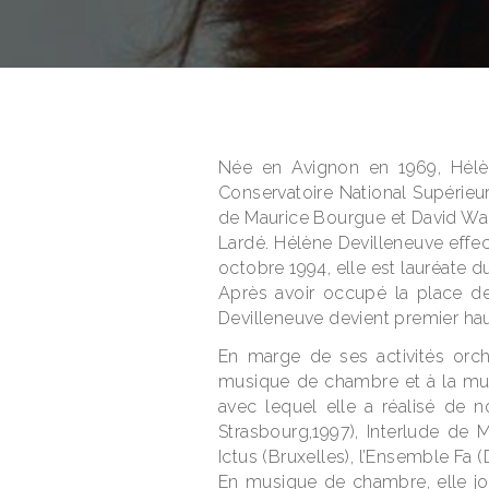
Née en Avignon en 1969, Hélèn
Conservatoire National Supérieu
de Maurice Bourgue et David Walt
Lardé. Hélène Devilleneuve effe
octobre 1994, elle est lauréate 
Après avoir occupé la place de
Devilleneuve devient premier hau
En marge de ses activités orche
musique de chambre et à la musi
avec lequel elle a réalisé de 
Strasbourg,1997), Interlude de 
Ictus (Bruxelles), l’Ensemble Fa
En musique de chambre, elle jo