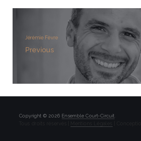
Jérémie Fèvre
Previous
Copyright © 2026
Ensemble Court-Circuit
.
Tous droits réservés |
Mentions Légales
| Conceptio
Theme by
FORQY