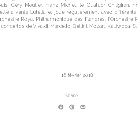
is, Géry Moutier, Franz Michel, le Quatuor Chiligiran,
tette à vents Lutetia et joue régulièrement avec différents 
’Orchestre Royal Philharmonique des Flandres, l’Orchestre
concertos de Vivaldi, Marcello, Bellini, Mozart, Kalliwoda, S
16 février 2018
Share:
Share on Facebook
Share on Pinterest
Share by Email