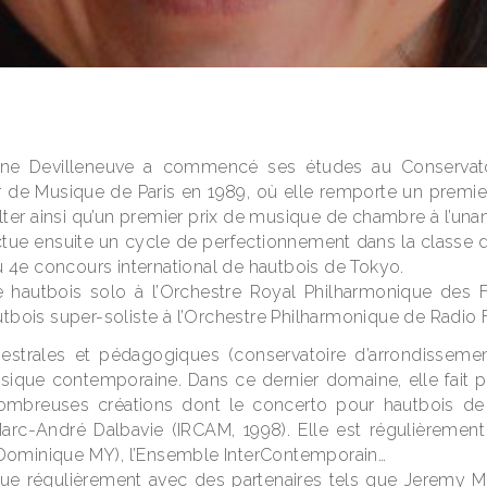
e Devilleneuve a commencé ses études au Conservatoir
r de Musique de Paris en 1989, où elle remporte un premier
er ainsi qu’un premier prix de musique de chambre à l’unani
ctue ensuite un cycle de perfectionnement dans la classe 
du 4e concours international de hautbois de Tokyo.
 hautbois solo à l’Orchestre Royal Philharmonique des 
tbois super-soliste à l’Orchestre Philharmonique de Radio 
strales et pédagogiques (conservatoire d’arrondissement 
que contemporaine. Dans ce dernier domaine, elle fait pa
nombreuses créations dont le concerto pour hautbois de M
Marc-André Dalbavie (IRCAM, 1998). Elle est régulièrement
 (Dominique MY), l’Ensemble InterContemporain…
ue régulièrement avec des partenaires tels que Jeremy 