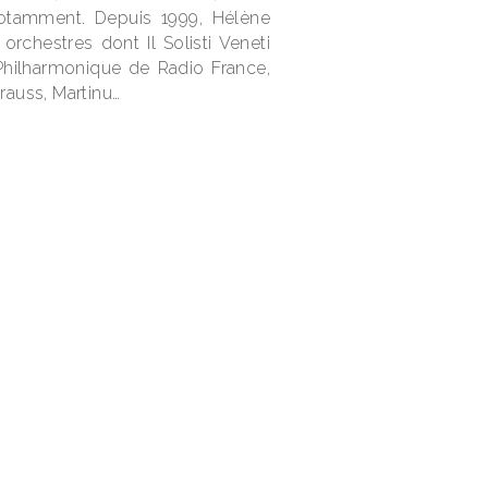
 notamment. Depuis 1999, Hélène
NE
orchestres dont Il Solisti Veneti
 Philharmonique de Radio France,
trauss, Martinu…