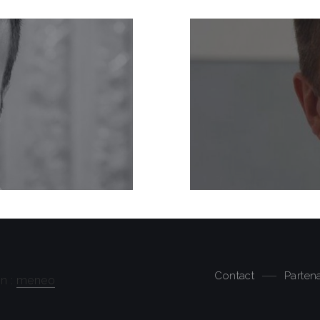
Contact
Partena
n :
meneo