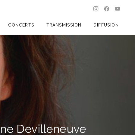
New Window
New Windo
New W
CLO
CONCERTS
TRANSMISSION
DIFFUSION
ne Devilleneuve